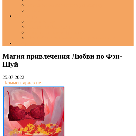
Запись на ознакомительную встречу
Хобби
Презентую
Свой в Альфе
Настоящая благодать
Секреты женской Красоты
Моя библиотека книг в электронном виде
Содержание
Магия привлечения Любви по Фэн-
Шуй
25.07.2022
|
Комментариев нет