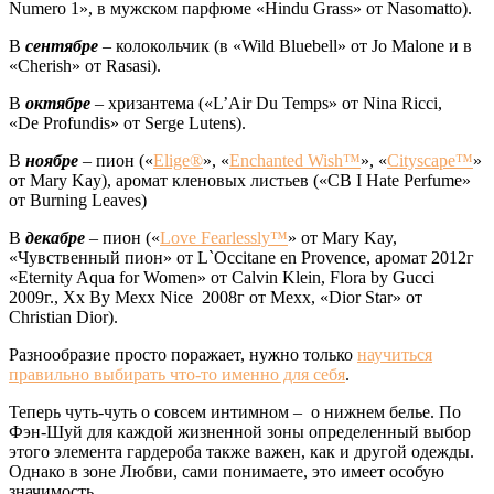
Numero 1», в мужском парфюме «Hindu Grass» от Nasomatto).
В
сентябре
– колокольчик (в «Wild Bluebell» от Jo Malone и в
«Cherish» от Rasasi).
В
октябре
– хризантема («L’Air Du Temps» от Nina Ricci,
«De Profundis» от Serge Lutens).
В
ноябре
– пион («
Elige®
», «
Enchanted Wish™
», «
Cityscape™
»
от Mary Kay), аромат кленовых листьев («CB I Hate Perfume»
от Burning Leaves)
В
декабре
– пион («
Love Fearlessly™
» от Mary Kay,
«Чувственный пион» от L`Occitane en Provence, аромат 2012г
«Eternity Aqua for Women» от Calvin Klein, Flora by Gucci
2009г., Xx By Mexx Nice 2008г от Mexx, «Dior Star» от
Christian Dior).
Разнообразие просто поражает, нужно только
научиться
правильно выбирать что-то именно для себя
.
Теперь чуть-чуть о совсем интимном – о нижнем белье. По
Фэн-Шуй для каждой жизненной зоны определенный выбор
этого элемента гардероба также важен, как и другой одежды.
Однако в зоне Любви, сами понимаете, это имеет особую
значимость.