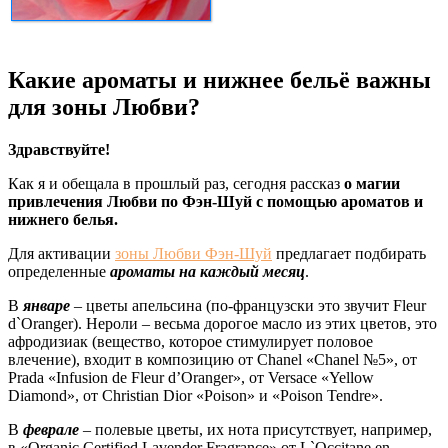
Какие ароматы и нижнее бельё важны
для зоны Любви?
Здравствуйте!
Как я и обещала в прошлый раз, сегодня рассказ
о магии
привлечения Любви по Фэн-Шуй с помощью ароматов и
нижнего белья.
Для активации
зоны Любви Фэн-Шуй
предлагает подбирать
определенные
ароматы на каждый месяц
.
В
январе
– цветы апельсина (по-французски это звучит Fleur
d`Oranger). Нероли – весьма дорогое масло из этих цветов, это
афродизиак (вещество, которое стимулирует половое
влечение), входит в композицию от Chanel «Chanel №5», от
Prada «Infusion de Fleur d’Oranger», от Versace «Yellow
Diamond», от Christian Dior «Poison» и «Poison Tendre».
В
феврале
– полевые цветы, их нота присутствует, например,
в «Organic Certified Lavender Fragrance» от L`Occitane en