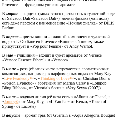
Provence — фужерном унисекс аромате.
В
марте
– нарцисс (запах этого цветка есть в туалетной воде
от Salvador Dali «Salvador Dali»), ночная фиалка (маттиола) –
есть даже парфюм с наименование «Ночная фиалка» от DILIS
Parfum.
В
апреле
– цветы вишни – главный компонент в туалетной
воде от L`Occitane en Provence «Вишневый цвет», также
присутствует в «Pop pour Femme» от Andy Warhol.
В
мае
– глициния – входит в букет ароматов от Versace
«Versace Essence Etheral» и «Versace».
В
июне
– роза (её запах часто встречается в ароматических
композициях, например, в парфюмерных водах от Mary Kay
«
Live Fearlessly™
», «
Thinking of Love™
», от Christian Dior в
«Poison Hypnotic»), гортензия (от Mariah Carey в «Lollipop
Bling Ribbon», от Victoria`s Secret в «Very Sexy» (2007)).
В
июле
– водяная лилия (её нота есть в «Allure» от Chanel, в
«
Jorney®
» от Mary Kay, в «L’Eau Par» от Kenzo, «Touch of
Spring» от Lacoste).
В
августе
– аромат трав (от Guerlain в «Aqua Allegoria Bouquet