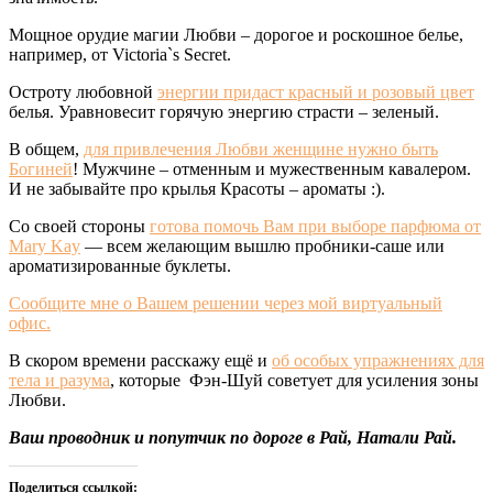
Мощное орудие магии Любви – дорогое и роскошное белье,
например, от Victoria`s Secret.
Остроту любовной
энергии придаст красный и розовый цвет
белья. Уравновесит горячую энергию страсти – зеленый.
В общем,
для привлечения Любви женщине нужно быть
Богиней
! Мужчине – отменным и мужественным кавалером.
И не забывайте про крылья Красоты – ароматы :).
Со своей стороны
готова помочь Вам при выборе парфюма от
Mary Kay
— всем желающим вышлю пробники-саше или
ароматизированные буклеты.
Сообщите мне о Вашем решении через мой виртуальный
офис.
В скором времени расскажу ещё и
об особых упражнениях для
тела и разума
, которые Фэн-Шуй советует для усиления зоны
Любви.
Ваш проводник и попутчик по дороге в Рай, Натали Рай.
Поделиться ссылкой: