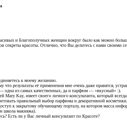
”
асивых и Благополучных женщин вокруг было как можно больше
и секреты красоты. Отлично, что Вы делитесь с нами своими се
единяетесь к моему желанию.
 что результаты её применения мне очень даже нравятся, устраи
— одна из самых качественных, да и парфюм — «вкусный» :).
й Mary Kay, имеет своего личного консультанта, который всегда
оветовать правильный выбор парфюма и декоративной косметики,
доступ к закрытому обучающему порталу, на котором масса инфор
н школа макияжа).
ь? Есть ли у Вас личный консультант по Красоте?