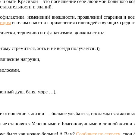
ь и быть Красивой – это посвящение себе любимой большого коли
 старательности и знаний.
офилактика изменений внешности, проявлений старения и воз
лицом
и телом спасет от применения сильнодействующих средств
чески, терпеливо и с фанатизмом, должны стать:
ому стремиться, хоть и не всегда получается :)),
изические нагрузки,
 волосами,
стный душ, баня, море …),
е отношение к жизни — больше улыбаться, наслаждаться жизнью
егче становятся Успешными и Благополучными в личной жизни и
руг было как можно больше! А Вам?
Сообщите по секрету
свои ф