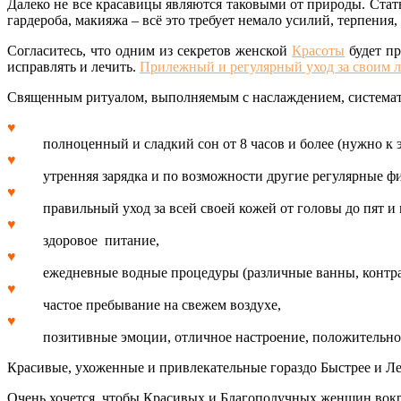
Далеко не все красавицы являются таковыми от природы. Стат
гардероба, макияжа – всё это требует немало усилий, терпения,
Согласитесь, что одним из секретов женской
Красоты
будет пр
исправлять и лечить.
Прилежный и регулярный уход за своим 
Священным ритуалом, выполняемым с наслаждением, системати
♥
полноценный и сладкий сон от 8 часов и более (нужно к эт
♥
утренняя зарядка и по возможности другие регулярные ф
♥
правильный уход за всей своей кожей от головы до пят и
♥
здоровое питание,
♥
ежедневные водные процедуры (различные ванны, контра
♥
частое пребывание на свежем воздухе,
♥
позитивные эмоции, отличное настроение, положительно
Красивые, ухоженные и привлекательные гораздо Быстрее и Л
Очень хочется, чтобы Красивых и Благополучных женщин вок