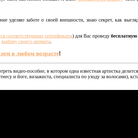
ие уделяю заботе о своей внешности, знаю секрет, как выгля
ся соответствующие сертификаты
) для Вас
проведу
бесплатную
;
выбору своего аромата
.
зом в любом возрасте
!
треть видео-пособие, в котором одна известная артистка делитс
несу и йоге, визажиста, специалиста по уходу за волосами), кс