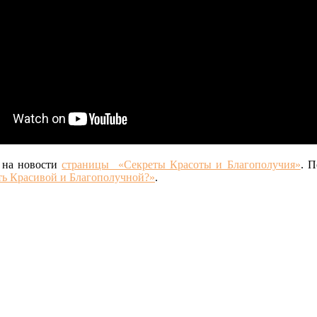
 на новости
страницы «Секреты Красоты и Благополучия»
. П
ать Красивой и Благополучной?»
.