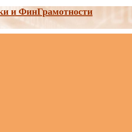
ки и ФинГрамотности