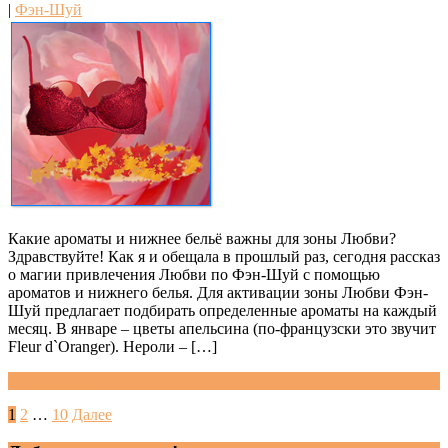
|
Фэн-Шуй
Какие ароматы и нижнее бельё важны для зоны Любви?
Здравствуйте! Как я и обещала в прошлый раз, сегодня рассказ
о магии привлечения Любви по Фэн-Шуй с помощью
ароматов и нижнего белья. Для активации зоны Любви Фэн-
Шуй предлагает подбирать определенные ароматы на каждый
месяц. В январе – цветы апельсина (по-французски это звучит
Fleur d`Oranger). Нероли – […]
Читать далее »
Пагинация
1
2
…
10
Далее
записей