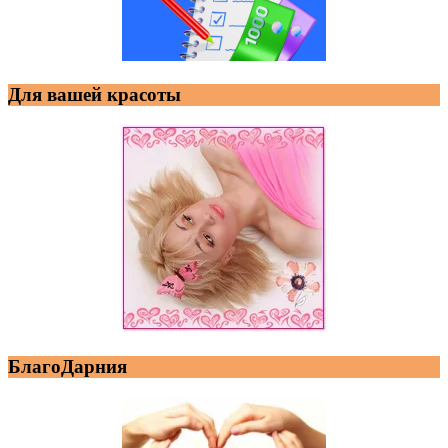
Для вашей красоты
БлагоДарния