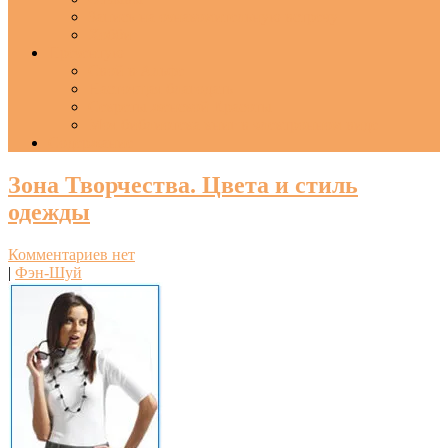
Запись на ознакомительную встречу
Хобби
Презентую
Свой в Альфе
Настоящая благодать
Секреты женской Красоты
Моя библиотека книг в электронном виде
Содержание
Зона Творчества. Цвета и стиль
одежды
Комментариев нет
|
Фэн-Шуй