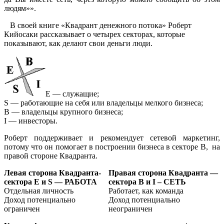
людям»».
В своей книге «Квадрант денежного потока» Роберт
Кийосаки рассказывает о четырех секторах, которые
показывают, как делают свои деньги люди.
Е — служащие;
S — работающие на себя или владельцы мелкого бизнеса;
В — владельцы крупного бизнеса;
I — инвесторы.
Роберт поддержи­вает и рекомендует сетевой маркетинг,
потому что он помогает в построе­нии бизнеса в секторе В, на
правой стороне Квадранта.
Левая сторона Квадранта-
Правая сторона Квадранта —
сектора
E
и
S
— РАБОТА
сектора
B
и
I
– СЕТЬ
Отдельная личность
Работает, как команда
Доход потенциально
Доход потенциально
ограничен
неограничен