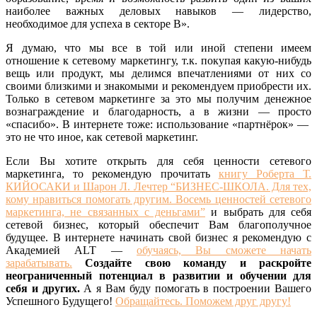
наиболее важных деловых навыков — лидерство,
необходимое для успеха в секторе В».
Я думаю, что мы все в той или иной степени имеем
отношение к сетевому маркетингу, т.к. покупая какую-нибудь
вещь или продукт, мы делимся впечатлениями от них со
своими близкими и знакомыми и рекомендуем приобрести их.
Только в сетевом маркетинге за это мы получим денежное
вознаграждение и благодарность, а в жизни — просто
«спасибо». В интернете тоже: использование «партнёрок» —
это не что иное, как сетевой маркетинг.
Если Вы хотите открыть для себя ценности сетевого
маркетинга, то рекомендую прочитать
книгу Роберта Т.
КИЙОСАКИ и Шарон Л. Лечтер “БИЗНЕС-ШКОЛА. Для тех,
кому нравиться помогать другим. Восемь ценностей сетевого
маркетинга, не связанных с деньгами”
и выбрать для себя
сетевой бизнес, который обеспечит Вам благополучное
будущее. В интернете начинать свой бизнес я рекомендую с
Академией ALT —
обучаясь, Вы сможете начать
зарабатывать.
Создайте свою команду и раскройте
неограниченный потенциал в развитии и обучении для
себя и других.
А я Вам буду помогать в построении Вашего
Успешного Будущего!
Обращайтесь. Поможем друг другу!