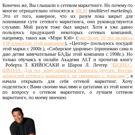
Конечно же, Вы слышали о сетевом маркетинге. Но почему-то
многие отрицательно относятся к
MLM
(
multilevel marketing
).
Это от того, наверное, что их разум пока закрыт для
понимания сути сетевого маркетинга, они руководствуются
слухами. Мой разум тоже был закрыт. Хотя я уже давно
пользуюсь продукцией некоторых сетевых компаний,
например, таких как «Мэри Кэй» (
уже более 10 лет являюсь
VIP-клиентом этой компании
), «Цептер» (пользуюсь посудой
этой марки с 2000г.), «Сибирское здоровье» (принимаю сама и
даю детям замечательные БАДы этой компании с 1998г.). Но
только обучаясь в онлайн Академи ALT и прочитав книгу
Роберта Т. КИЙОСАКИ и Шарон Л. Лечтер
“БИЗНЕС-
ШКОЛА. Для тех, кому нравиться помогать другим. Восемь
ценностей сетевого маркетинга, не связанных с деньгами”
, я
начала открывать для себя сетевой маркетинг. Хочу
поделиться с Вами своими мыслями и цитатами из этой книги
по вопросу о сетевом маркетинге, о лучшем сетевом
маркетинге, по моему мнению.