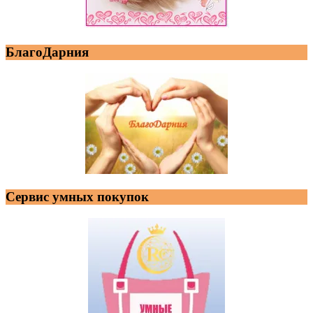
БлагоДарния
Сервис умных покупок