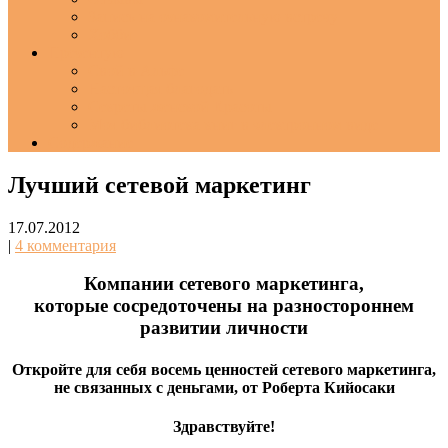
Запись на ознакомительную встречу
Хобби
Презентую
Свой в Альфе
Настоящая благодать
Секреты женской Красоты
Моя библиотека книг в электронном виде
Содержание
Лучший сетевой маркетинг
17.07.2012
|
4 комментария
Компании сетевого маркетинга,
которые сосредоточены на разностороннем
развитии личности
Откройте для себя восемь ценностей сетевого маркетинга,
не связанных с деньгами, от Роберта Кийосаки
Здравствуйте!