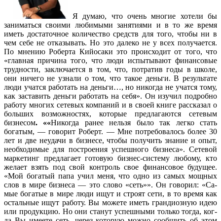
Я думаю, что очень многие хотели бы
заниматься своими любимыми занятиями и в то же время
иметь достаточное количество средств для того, чтобы ни в
чем себе не отказывать. Но это далеко не у всех получается.
По мнению Роберта Кийосаки это происходит от того, что
«главная причина того, что люди испытывают финансовые
трудности, заключается в том, что, потратив годы в школе,
они ничего не узнали о том, что такое деньги. В результате
люди учатся работать на деньги…, но никогда не учатся тому,
как заставить деньги работать на себя». Он изучил подробно
работу многих сетевых компаний и в своей книге рассказал о
боль­ших возможностях, которые предлагаются сетевым
бизнесом
. ««
Никогда ранее нельзя было так легко стать
богатым, — говорит Роберт. — Мне потребовалось более 30
лет и две неудачи в бизнесе, чтобы получить знание и опыт,
необходи­мые для построения успешного бизнеса». Сетевой
маркетинг предлагает готовую бизнес-систему любому, кто
желает взять под свой контроль свое финансовое будущее.
«Мой богатый папа учил меня, что одно из самых мощных
слов в мире бизнеса — это слово «сеть»». Он говорил: «Са­
мые богатые в мире люди ищут и строят сети, в то время как
остальные ищут работу. Вы можете иметь грандиозную идею
или продукцию. Но они станут успешными только тогда, ког­
да Вы имеете сеть, через которую можно сообщить об этом